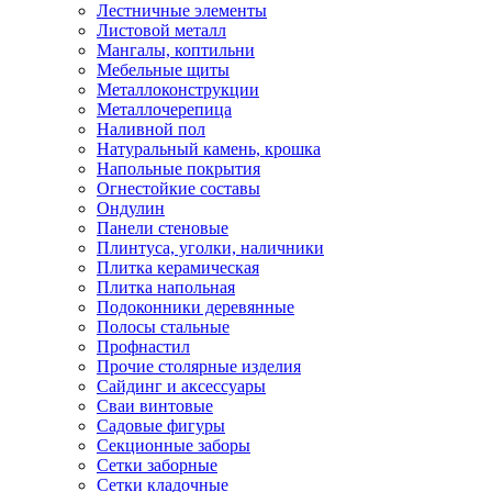
Лестничные элементы
Листовой металл
Мангалы, коптильни
Мебельные щиты
Металлоконструкции
Металлочерепица
Наливной пол
Натуральный камень, крошка
Напольные покрытия
Огнестойкие составы
Ондулин
Панели стеновые
Плинтуса, уголки, наличники
Плитка керамическая
Плитка напольная
Подоконники деревянные
Полосы стальные
Профнастил
Прочие столярные изделия
Сайдинг и аксессуары
Сваи винтовые
Садовые фигуры
Секционные заборы
Сетки заборные
Сетки кладочные