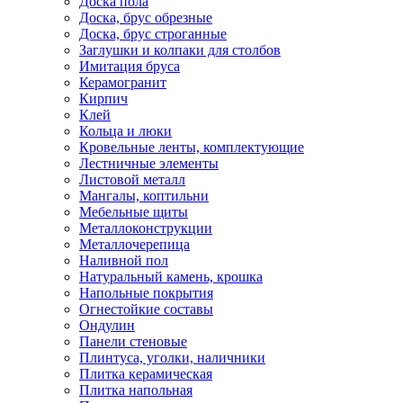
Доска пола
Доска, брус обрезные
Доска, брус строганные
Заглушки и колпаки для столбов
Имитация бруса
Керамогранит
Кирпич
Клей
Кольца и люки
Кровельные ленты, комплектующие
Лестничные элементы
Листовой металл
Мангалы, коптильни
Мебельные щиты
Металлоконструкции
Металлочерепица
Наливной пол
Натуральный камень, крошка
Напольные покрытия
Огнестойкие составы
Ондулин
Панели стеновые
Плинтуса, уголки, наличники
Плитка керамическая
Плитка напольная