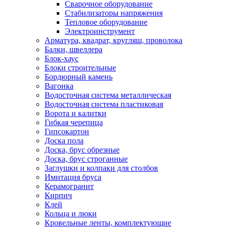
Сварочное оборудование
Стабилизаторы напряжения
Тепловое оборудование
Электроинструмент
Арматура, квадрат, кругляш, проволока
Балки, швеллера
Блок-хаус
Блоки строительные
Бордюрный камень
Вагонка
Водосточная система металлическая
Водосточная система пластиковая
Ворота и калитки
Гибкая черепица
Гипсокартон
Доска пола
Доска, брус обрезные
Доска, брус строганные
Заглушки и колпаки для столбов
Имитация бруса
Керамогранит
Кирпич
Клей
Кольца и люки
Кровельные ленты, комплектующие