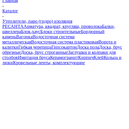
Главная
-
Каталог
-
Утеплители, паро (гидро) изоляция
РЕСАНТА
Арматура, квадрат, кругляш, проволока
Балки,
швеллера
Блок-хаус
Блоки строительные
Бордюрный
камень
Вагонка
Водосточная система
металлическая
Водосточная система пластиковая
Ворота и
калитки
Гибкая черепица
Гипсокартон
Доска пола
Доска, брус
обрезные
Доска, брус строганные
Заглушки и колпаки для
столбов
Имитация бруса
Керамогранит
Кирпич
Клей
Кольца и
люки
Кровельные ленты, комплектующие