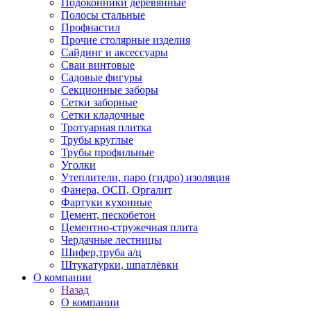
Подоконники деревянные
Полосы стальные
Профнастил
Прочие столярные изделия
Сайдинг и аксессуары
Сваи винтовые
Садовые фигуры
Секционные заборы
Сетки заборные
Сетки кладочные
Тротуарная плитка
Трубы круглые
Трубы профильные
Уголки
Утеплители, паро (гидро) изоляция
Фанера, ОСП, Оргалит
Фартуки кухонные
Цемент, пескобетон
Цементно-стружечная плита
Чердачные лестницы
Шифер,труба а/ц
Штукатурки, шпатлёвки
О компании
Назад
О компании