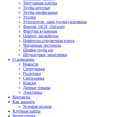
Тротуарная плитка
Трубы круглые
Трубы профильные
Уголки
Утеплители, паро (гидро) изоляция
Фанера, ОСП, Оргалит
Фартуки кухонные
Цемент, пескобетон
Цементно-стружечная плита
Чердачные лестницы
Шифер,труба а/ц
Штукатурки, шпатлёвки
О компании
Новости
Сотрудники
Политика
Сантехника
Краски
Дачные товары
Электрика
Контакты
Как заказать
Условия оплаты
Клубные карты
Фотогалерея