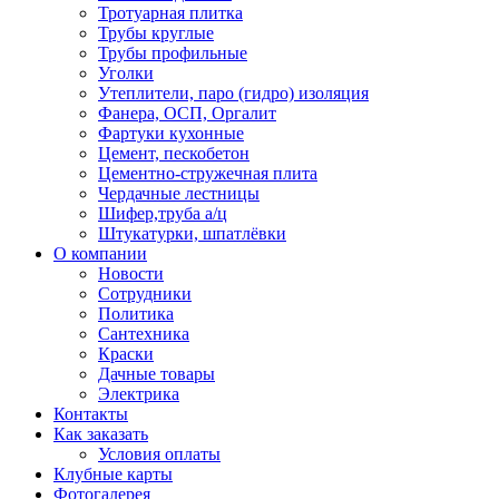
Тротуарная плитка
Трубы круглые
Трубы профильные
Уголки
Утеплители, паро (гидро) изоляция
Фанера, ОСП, Оргалит
Фартуки кухонные
Цемент, пескобетон
Цементно-стружечная плита
Чердачные лестницы
Шифер,труба а/ц
Штукатурки, шпатлёвки
О компании
Новости
Сотрудники
Политика
Сантехника
Краски
Дачные товары
Электрика
Контакты
Как заказать
Условия оплаты
Клубные карты
Фотогалерея