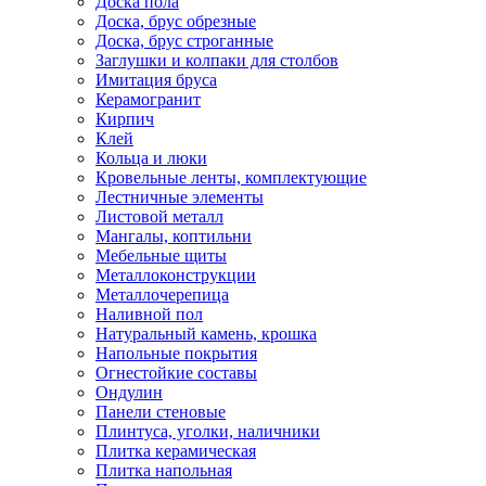
Доска пола
Доска, брус обрезные
Доска, брус строганные
Заглушки и колпаки для столбов
Имитация бруса
Керамогранит
Кирпич
Клей
Кольца и люки
Кровельные ленты, комплектующие
Лестничные элементы
Листовой металл
Мангалы, коптильни
Мебельные щиты
Металлоконструкции
Металлочерепица
Наливной пол
Натуральный камень, крошка
Напольные покрытия
Огнестойкие составы
Ондулин
Панели стеновые
Плинтуса, уголки, наличники
Плитка керамическая
Плитка напольная