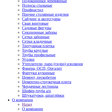
Подоконники деревянные
Полосы стальные
Профнастил
Прочие столярные изделия
Сайдинг и аксессуары
Сваи винтовые
Садовые фигуры
Секционные заборы
Сетки заборные
Сетки кладочные
Тротуарная плитка
Трубы круглые
Трубы профильные
Уголки
Утеплители, паро (гидро) изоляция
Фанера, ОСП, Оргалит
Фартуки кухонные
Цемент, пескобетон
Цементно-стружечная плита
Чердачные лестницы
Шифер,труба а/ц
Штукатурки, шпатлёвки
О компании
Назад
О компании