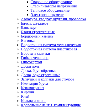
Сварочное оборудование
Стабилизаторы напряжения
Тепловое оборудование
Электроинструмент
Арматура, квадрат, кругляш, проволока
Балки, швеллера
Блок-хаус
Блоки строительные
Бордюрный камень
Вагонка
Водосточная система металлическая
Водосточная система пластиковая
Ворота и калитки
Гибкая черепица
Гипсокартон
Доска пола
Доска, брус обрезные
Доска, брус строганные
Заглушки и колпаки для столбов
Имитация бруса
Керамогранит
Кирпич
Клей
Кольца и люки
Кровельные ленты, комплектующие