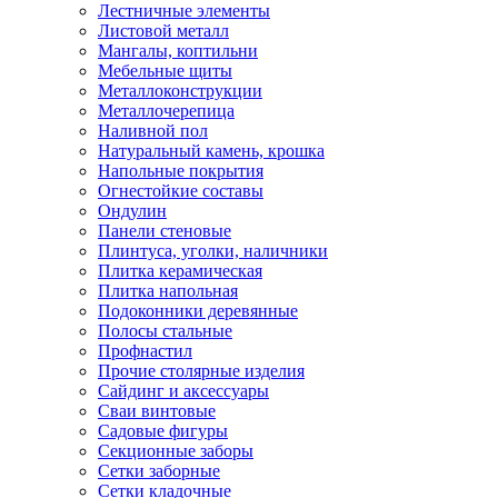
Лестничные элементы
Листовой металл
Мангалы, коптильни
Мебельные щиты
Металлоконструкции
Металлочерепица
Наливной пол
Натуральный камень, крошка
Напольные покрытия
Огнестойкие составы
Ондулин
Панели стеновые
Плинтуса, уголки, наличники
Плитка керамическая
Плитка напольная
Подоконники деревянные
Полосы стальные
Профнастил
Прочие столярные изделия
Сайдинг и аксессуары
Сваи винтовые
Садовые фигуры
Секционные заборы
Сетки заборные
Сетки кладочные