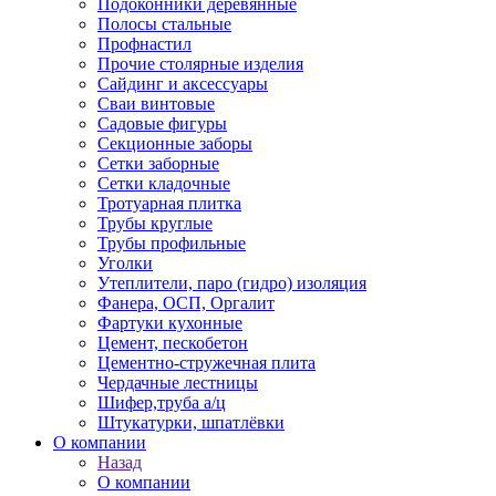
Подоконники деревянные
Полосы стальные
Профнастил
Прочие столярные изделия
Сайдинг и аксессуары
Сваи винтовые
Садовые фигуры
Секционные заборы
Сетки заборные
Сетки кладочные
Тротуарная плитка
Трубы круглые
Трубы профильные
Уголки
Утеплители, паро (гидро) изоляция
Фанера, ОСП, Оргалит
Фартуки кухонные
Цемент, пескобетон
Цементно-стружечная плита
Чердачные лестницы
Шифер,труба а/ц
Штукатурки, шпатлёвки
О компании
Назад
О компании