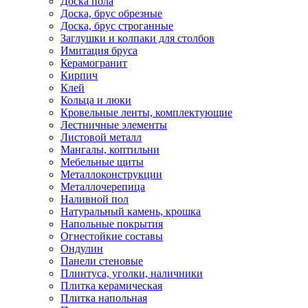
Доска пола
Доска, брус обрезные
Доска, брус строганные
Заглушки и колпаки для столбов
Имитация бруса
Керамогранит
Кирпич
Клей
Кольца и люки
Кровельные ленты, комплектующие
Лестничные элементы
Листовой металл
Мангалы, коптильни
Мебельные щиты
Металлоконструкции
Металлочерепица
Наливной пол
Натуральный камень, крошка
Напольные покрытия
Огнестойкие составы
Ондулин
Панели стеновые
Плинтуса, уголки, наличники
Плитка керамическая
Плитка напольная