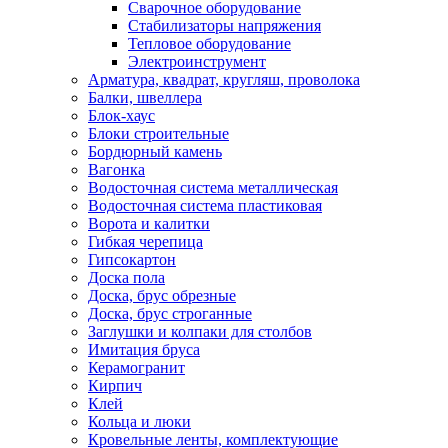
Сварочное оборудование
Стабилизаторы напряжения
Тепловое оборудование
Электроинструмент
Арматура, квадрат, кругляш, проволока
Балки, швеллера
Блок-хаус
Блоки строительные
Бордюрный камень
Вагонка
Водосточная система металлическая
Водосточная система пластиковая
Ворота и калитки
Гибкая черепица
Гипсокартон
Доска пола
Доска, брус обрезные
Доска, брус строганные
Заглушки и колпаки для столбов
Имитация бруса
Керамогранит
Кирпич
Клей
Кольца и люки
Кровельные ленты, комплектующие