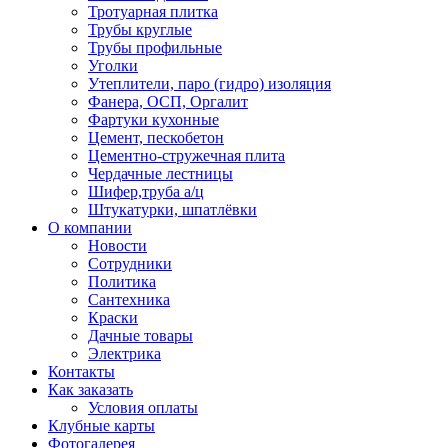
Тротуарная плитка
Трубы круглые
Трубы профильные
Уголки
Утеплители, паро (гидро) изоляция
Фанера, ОСП, Оргалит
Фартуки кухонные
Цемент, пескобетон
Цементно-стружечная плита
Чердачные лестницы
Шифер,труба а/ц
Штукатурки, шпатлёвки
О компании
Новости
Сотрудники
Политика
Сантехника
Краски
Дачные товары
Электрика
Контакты
Как заказать
Условия оплаты
Клубные карты
Фотогалерея