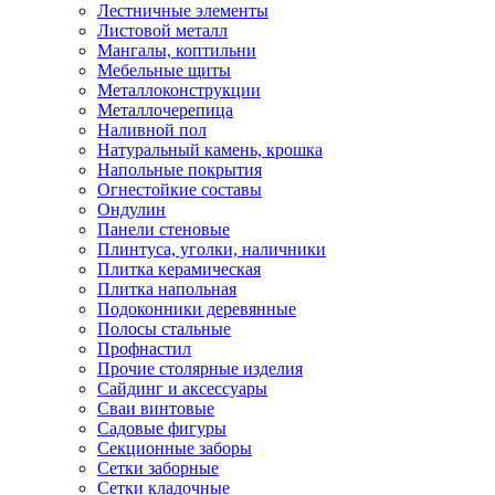
Лестничные элементы
Листовой металл
Мангалы, коптильни
Мебельные щиты
Металлоконструкции
Металлочерепица
Наливной пол
Натуральный камень, крошка
Напольные покрытия
Огнестойкие составы
Ондулин
Панели стеновые
Плинтуса, уголки, наличники
Плитка керамическая
Плитка напольная
Подоконники деревянные
Полосы стальные
Профнастил
Прочие столярные изделия
Сайдинг и аксессуары
Сваи винтовые
Садовые фигуры
Секционные заборы
Сетки заборные
Сетки кладочные