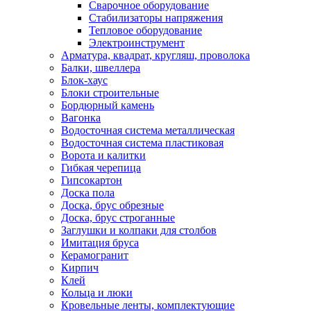
Сварочное оборудование
Стабилизаторы напряжения
Тепловое оборудование
Электроинструмент
Арматура, квадрат, кругляш, проволока
Балки, швеллера
Блок-хаус
Блоки строительные
Бордюрный камень
Вагонка
Водосточная система металлическая
Водосточная система пластиковая
Ворота и калитки
Гибкая черепица
Гипсокартон
Доска пола
Доска, брус обрезные
Доска, брус строганные
Заглушки и колпаки для столбов
Имитация бруса
Керамогранит
Кирпич
Клей
Кольца и люки
Кровельные ленты, комплектующие