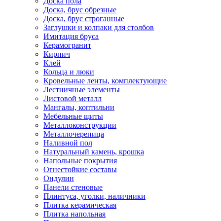
Доска пола
Доска, брус обрезные
Доска, брус строганные
Заглушки и колпаки для столбов
Имитация бруса
Керамогранит
Кирпич
Клей
Кольца и люки
Кровельные ленты, комплектующие
Лестничные элементы
Листовой металл
Мангалы, коптильни
Мебельные щиты
Металлоконструкции
Металлочерепица
Наливной пол
Натуральный камень, крошка
Напольные покрытия
Огнестойкие составы
Ондулин
Панели стеновые
Плинтуса, уголки, наличники
Плитка керамическая
Плитка напольная