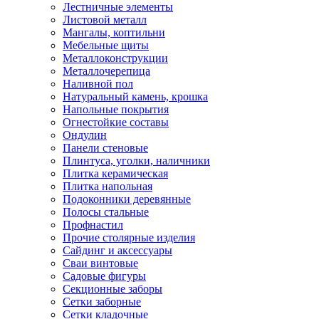
Лестничные элементы
Листовой металл
Мангалы, коптильни
Мебельные щиты
Металлоконструкции
Металлочерепица
Наливной пол
Натуральный камень, крошка
Напольные покрытия
Огнестойкие составы
Ондулин
Панели стеновые
Плинтуса, уголки, наличники
Плитка керамическая
Плитка напольная
Подоконники деревянные
Полосы стальные
Профнастил
Прочие столярные изделия
Сайдинг и аксессуары
Сваи винтовые
Садовые фигуры
Секционные заборы
Сетки заборные
Сетки кладочные