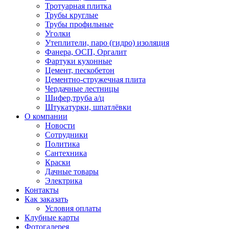
Тротуарная плитка
Трубы круглые
Трубы профильные
Уголки
Утеплители, паро (гидро) изоляция
Фанера, ОСП, Оргалит
Фартуки кухонные
Цемент, пескобетон
Цементно-стружечная плита
Чердачные лестницы
Шифер,труба а/ц
Штукатурки, шпатлёвки
О компании
Новости
Сотрудники
Политика
Сантехника
Краски
Дачные товары
Электрика
Контакты
Как заказать
Условия оплаты
Клубные карты
Фотогалерея