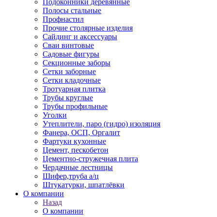
Подоконники деревянные
Полосы стальные
Профнастил
Прочие столярные изделия
Сайдинг и аксессуары
Сваи винтовые
Садовые фигуры
Секционные заборы
Сетки заборные
Сетки кладочные
Тротуарная плитка
Трубы круглые
Трубы профильные
Уголки
Утеплители, паро (гидро) изоляция
Фанера, ОСП, Оргалит
Фартуки кухонные
Цемент, пескобетон
Цементно-стружечная плита
Чердачные лестницы
Шифер,труба а/ц
Штукатурки, шпатлёвки
О компании
Назад
О компании