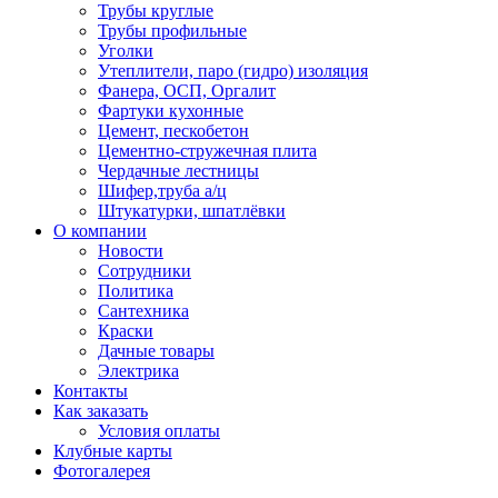
Трубы круглые
Трубы профильные
Уголки
Утеплители, паро (гидро) изоляция
Фанера, ОСП, Оргалит
Фартуки кухонные
Цемент, пескобетон
Цементно-стружечная плита
Чердачные лестницы
Шифер,труба а/ц
Штукатурки, шпатлёвки
О компании
Новости
Сотрудники
Политика
Сантехника
Краски
Дачные товары
Электрика
Контакты
Как заказать
Условия оплаты
Клубные карты
Фотогалерея