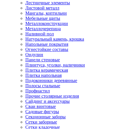
Лестничные элементы
Листовой металл
Мангалы, коптильни
Мебельные щиты
Металлоконструкции
Металлочерепица
Наливной пол
Натуральный камень, крошка
Напольные покрытия
Огнестойкие составы
Ондулин
Панели стеновые
Плинтуса, уголки, наличники
Плитка керамическая
Плитка напольная
Подоконники деревянные
Полосы стальные
Профнастил
Прочие столярные изделия
Сайдинг и аксессуары
Сваи винтовые
Садовые фигуры
Секционные заборы
Сетки заборные
Сетки кладочные