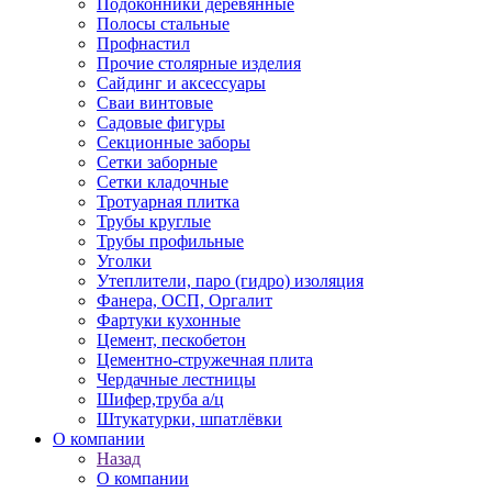
Подоконники деревянные
Полосы стальные
Профнастил
Прочие столярные изделия
Сайдинг и аксессуары
Сваи винтовые
Садовые фигуры
Секционные заборы
Сетки заборные
Сетки кладочные
Тротуарная плитка
Трубы круглые
Трубы профильные
Уголки
Утеплители, паро (гидро) изоляция
Фанера, ОСП, Оргалит
Фартуки кухонные
Цемент, пескобетон
Цементно-стружечная плита
Чердачные лестницы
Шифер,труба а/ц
Штукатурки, шпатлёвки
О компании
Назад
О компании