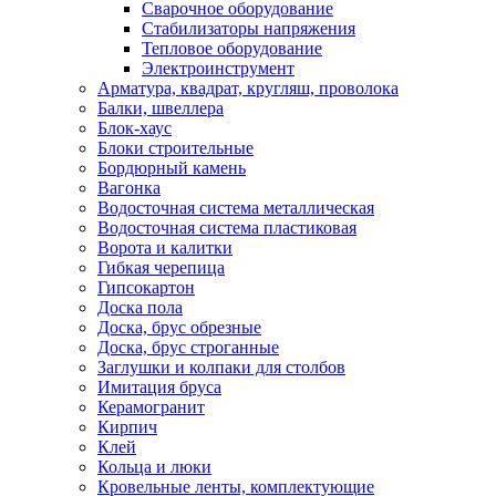
Сварочное оборудование
Стабилизаторы напряжения
Тепловое оборудование
Электроинструмент
Арматура, квадрат, кругляш, проволока
Балки, швеллера
Блок-хаус
Блоки строительные
Бордюрный камень
Вагонка
Водосточная система металлическая
Водосточная система пластиковая
Ворота и калитки
Гибкая черепица
Гипсокартон
Доска пола
Доска, брус обрезные
Доска, брус строганные
Заглушки и колпаки для столбов
Имитация бруса
Керамогранит
Кирпич
Клей
Кольца и люки
Кровельные ленты, комплектующие