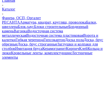
Главная
-
Каталог
-
Фанера, ОСП, Оргалит
РЕСАНТА
Арматура, квадрат, кругляш, проволока
Балки,
швеллера
Блок-хаус
Блоки строительные
Бордюрный
камень
Вагонка
Водосточная система
металлическая
Водосточная система пластиковая
Ворота и
калитки
Гибкая черепица
Гипсокартон
Доска пола
Доска, брус
обрезные
Доска, брус строганные
Заглушки и колпаки для
столбов
Имитация бруса
Керамогранит
Кирпич
Клей
Кольца и
люки
Кровельные ленты, комплектующие
Лестничные
элементы