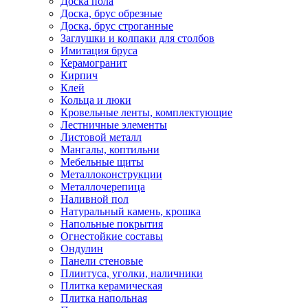
Доска пола
Доска, брус обрезные
Доска, брус строганные
Заглушки и колпаки для столбов
Имитация бруса
Керамогранит
Кирпич
Клей
Кольца и люки
Кровельные ленты, комплектующие
Лестничные элементы
Листовой металл
Мангалы, коптильни
Мебельные щиты
Металлоконструкции
Металлочерепица
Наливной пол
Натуральный камень, крошка
Напольные покрытия
Огнестойкие составы
Ондулин
Панели стеновые
Плинтуса, уголки, наличники
Плитка керамическая
Плитка напольная