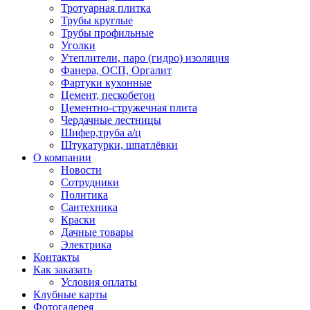
Тротуарная плитка
Трубы круглые
Трубы профильные
Уголки
Утеплители, паро (гидро) изоляция
Фанера, ОСП, Оргалит
Фартуки кухонные
Цемент, пескобетон
Цементно-стружечная плита
Чердачные лестницы
Шифер,труба а/ц
Штукатурки, шпатлёвки
О компании
Новости
Сотрудники
Политика
Сантехника
Краски
Дачные товары
Электрика
Контакты
Как заказать
Условия оплаты
Клубные карты
Фотогалерея