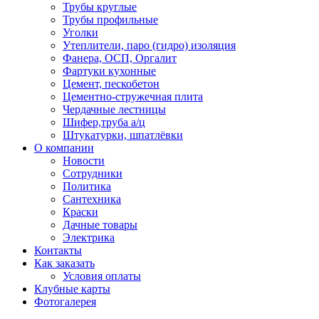
Трубы круглые
Трубы профильные
Уголки
Утеплители, паро (гидро) изоляция
Фанера, ОСП, Оргалит
Фартуки кухонные
Цемент, пескобетон
Цементно-стружечная плита
Чердачные лестницы
Шифер,труба а/ц
Штукатурки, шпатлёвки
О компании
Новости
Сотрудники
Политика
Сантехника
Краски
Дачные товары
Электрика
Контакты
Как заказать
Условия оплаты
Клубные карты
Фотогалерея