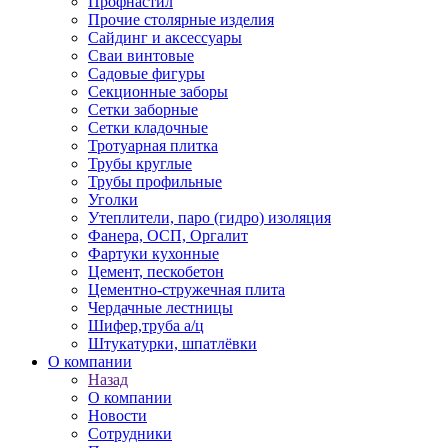
Профнастил
Прочие столярные изделия
Сайдинг и аксессуары
Сваи винтовые
Садовые фигуры
Секционные заборы
Сетки заборные
Сетки кладочные
Тротуарная плитка
Трубы круглые
Трубы профильные
Уголки
Утеплители, паро (гидро) изоляция
Фанера, ОСП, Оргалит
Фартуки кухонные
Цемент, пескобетон
Цементно-стружечная плита
Чердачные лестницы
Шифер,труба а/ц
Штукатурки, шпатлёвки
О компании
Назад
О компании
Новости
Сотрудники