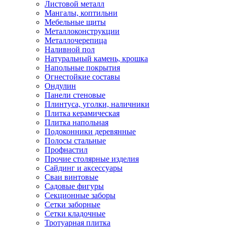
Листовой металл
Мангалы, коптильни
Мебельные щиты
Металлоконструкции
Металлочерепица
Наливной пол
Натуральный камень, крошка
Напольные покрытия
Огнестойкие составы
Ондулин
Панели стеновые
Плинтуса, уголки, наличники
Плитка керамическая
Плитка напольная
Подоконники деревянные
Полосы стальные
Профнастил
Прочие столярные изделия
Сайдинг и аксессуары
Сваи винтовые
Садовые фигуры
Секционные заборы
Сетки заборные
Сетки кладочные
Тротуарная плитка