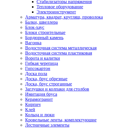
Стабилизаторы напряжения
Тепловое оборудование
Электроинструмент
Арматура, квадрат, кругляш, проволока
Балки, швеллера
Блок-хаус
Блоки строительные
Бордюрный камень
Вагонка
Водосточная система металлическая
Водосточная система пластиковая
Ворота и калитки
Гибкая черепица
Гипсокартон
Доска пола
Доска, брус обрезные
Доска, брус строганные
Заглушки и колпаки для столбов
Имитация бруса
Керамогранит
Кирпич
Клей
Кольца и люки
Кровельные ленты, комплектующие
Лестничные элементы